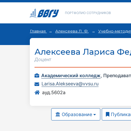
ПОРТФОЛИО СОТРУДНИКОВ
Главная
Алексеева Л. Ф.
Учебно-методи
Алексеева Лариса Ф
доцент
Академический колледж
,
Преподава
Larisa.Alekseeva@vvsu.ru
ауд.5602а
Образование
Публика