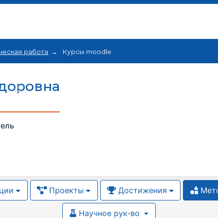
ческая работа
Курсы moodle
едоровна
тель
ции
Проекты
Достижения
Мето
Научное рук-во