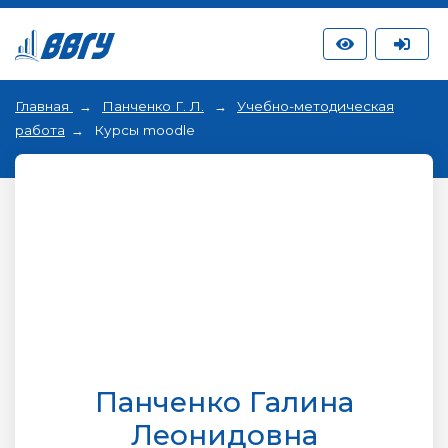
Главная
Панченко Г. Л.
Учебно-методическая
работа
Курсы moodle
Панченко Галина
Леонидовна