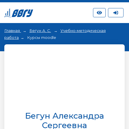
Главная
Бегун А. С.
Учебно-методическая
работа
Курсы moodle
Бегун Александра
Сергеевна