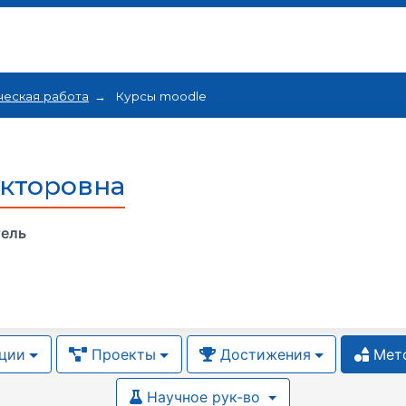
ческая работа
Курсы moodle
кторовна
тель
ции
Проекты
Достижения
Мето
Научное рук-во