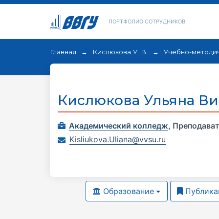
ПОРТФОЛИО СОТРУДНИКОВ
Главная
Кислюкова У. В.
Учебно-методи
Кислюкова Ульяна Ви
Академический колледж
,
Преподава
Kisliukova.Uliana@vvsu.ru
Образование
Публика