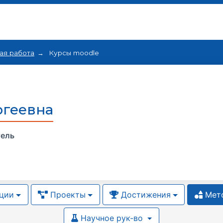
ая работа
Курсы moodle
ргеевна
тель
ции
Проекты
Достижения
Мето
Научное рук-во