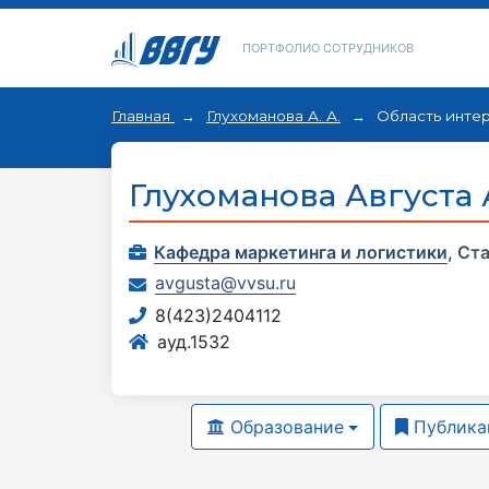
ПОРТФОЛИО СОТРУДНИКОВ
Главная
Глухоманова А. А.
Область инте
Глухоманова Августа
Кафедра маркетинга и логистики
,
Ста
avgusta@vvsu.ru
8(423)2404112
ауд.1532
Образование
Публика