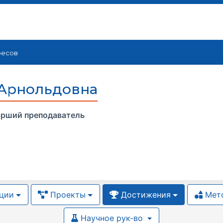
ресов
 Арнольдовна
рший преподаватель
ции
Проекты
Достижения
Мето
Научное рук-во