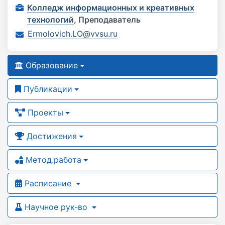
Колледж информационных и креативных
технологий
,
Преподаватель
Ermolovich.LO@vvsu.ru
Образование
Публикации
Проекты
Достижения
Метод.работа
Расписание
Научное рук-во