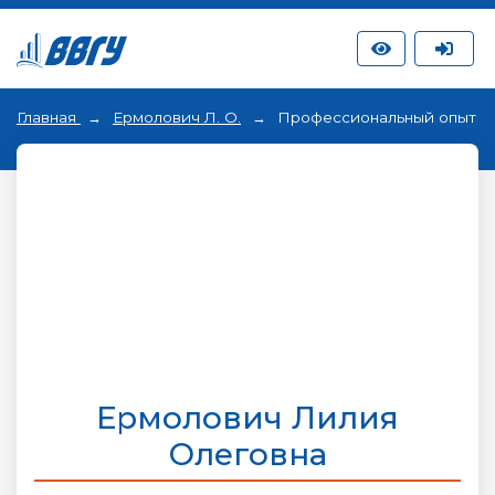
Главная
Ермолович Л. О.
Профессиональный опыт
Ермолович Лилия
Олеговна