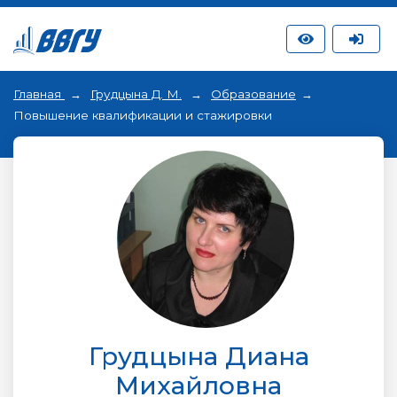
Главная
Грудцына Д. М.
Образование
Повышение квалификации и cтажировки
Грудцына Диана
Михайловна