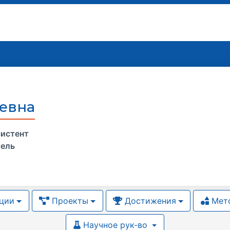
евна
истент
тель
ции
Проекты
Достижения
Мето
Научное рук-во