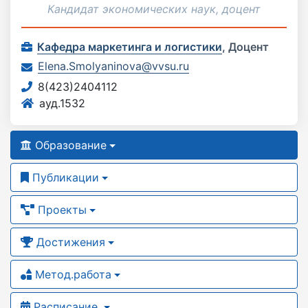
Кандидат экономических наук, доцент
Кафедра маркетинга и логистики
,
Доцент
Elena.Smolyaninova@vvsu.ru
8(423)2404112
ауд.1532
Образование
Публикации
Проекты
Достижения
Метод.работа
Расписание