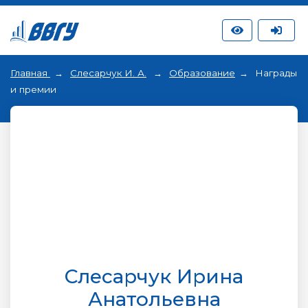
Главная
Слесарчук И. А.
Образование
Награды
и премии
Слесарчук Ирина
Анатольевна