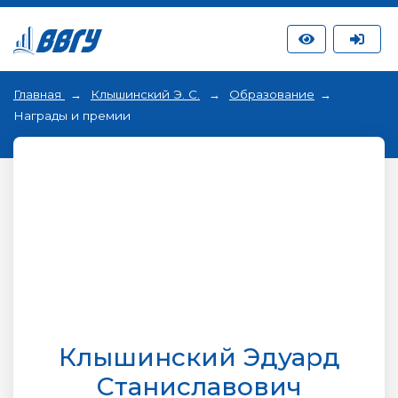
Главная
Клышинский Э. С.
Образование
Награды и премии
Клышинский Эдуард
Станиславович