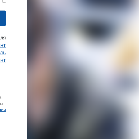
оля
ент
ель
ент
б-
вы
нии