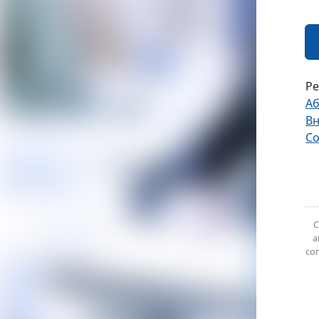
Ре
Аб
Вн
Со
C
а
со