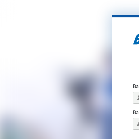
Ва
Ва