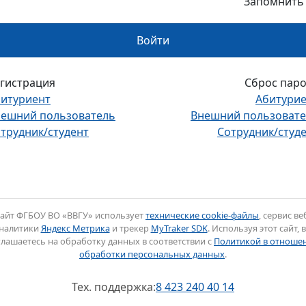
Запомнить
Войти
гистрация
Сброс пар
итуриент
Абитури
ешний пользователь
Внешний пользоват
трудник/студент
Сотрудник/студ
айт ФГБОУ ВО «ВВГУ» использует
технические cookie-файлы
, сервис ве
налитики
Яндекс Метрика
и трекер
MyTraker SDK
. Используя этот сайт, 
глашаетесь на обработку данных в соответствии с
Политикой в отноше
обработки персональных данных
.
Тех. поддержка:
8 423 240 40 14