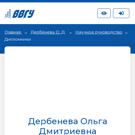
Главная
Дербенева О. Д.
Научное руководство
Дипломники
Дербенева Ольга
Дмитриевна