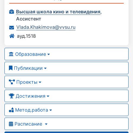
Высшая школа кино и телевидения
,
Ассистент
Vlada.Khakimova@vvsu.ru
ауд.1518
Образование
Публикации
Проекты
Достижения
Метод.работа
Расписание