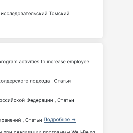
 исследовательский Томский
program activities to increase employee
олдерского подхода , Статьи
оссийской Федерации , Статьи
Подробнее →
хранений , Статьи
 при реализации программы Well-Being ,