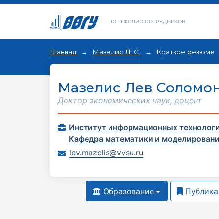
ПОРТФОЛИО СОТРУДНИКОВ
Главная
Мазелис Л. С.
Краткое резюме
Мазелис Лев Соломо
Доктор экономических наук, доцент
Институт информационных технологи
Кафедра математики и моделирован
lev.mazelis@vvsu.ru
Образование
Публика