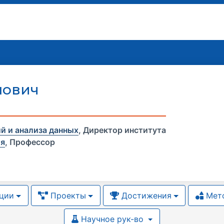
нович
й и анализа данных
,
Директор института
ия
,
Профессор
ции
Проекты
Достижения
Мето
Научное рук-во