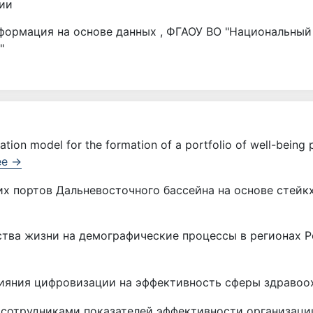
ии
формация на основе данных , ФГАОУ ВО "Национальный
"
tion model for the formation of a portfolio of well-being 
ее →
х портов Дальневосточного бассейна на основе стейкх
тва жизни на демографические процессы в регионах Р
ияния цифровизации на эффективность сферы здравоо
сотрудниками показателей эффективности организации