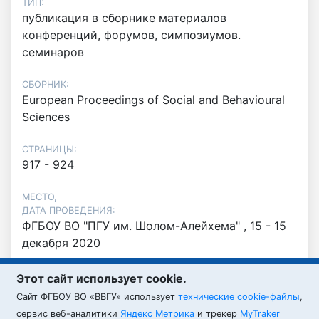
ТИП:
публикация в сборнике материалов
конференций, форумов, симпозиумов.
семинаров
СБОРНИК:
European Proceedings of Social and Behavioural
Sciences
СТРАНИЦЫ:
917 - 924
МЕСТО,
ДАТА ПРОВЕДЕНИЯ:
ФГБОУ ВО "ПГУ им. Шолом-Алейхема" , 15 - 15
декабря 2020
ФАЙЛЫ:
Этот сайт использует cookie.
article_10071_14580_pdf_100.pdf
320.35 Kb
PDF
Cайт ФГБОУ ВО «ВВГУ» использует
технические cookie-файлы
,
Сканирование 7 дек. 2021 г..pdf
501.69 Kb
PDF
сервис веб-аналитики
Яндекс Метрика
и трекер
MyTraker